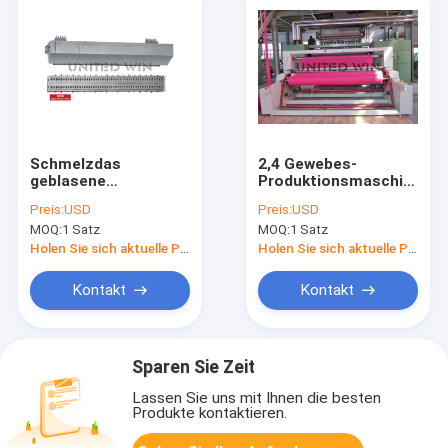
Schmelzdas
2,4 Gewebes-
geblasene
Produktionsmaschine
Feststecken sterben
des Meter-S SS Sss
Preis:
USD
Preis:
USD
Kopf-nicht
chirurgische der
MOQ:
1 Satz
MOQ:
1 Satz
gesponnene
Kappen-pp. nicht
Rohstoff-
Holen Sie sich aktuelle Preis
Holen Sie sich aktuelle Preis
Herstellungsmaschineneinheit
Kontakt
Kontakt
Sparen Sie Zeit
Lassen Sie uns mit Ihnen die besten
Produkte kontaktieren.