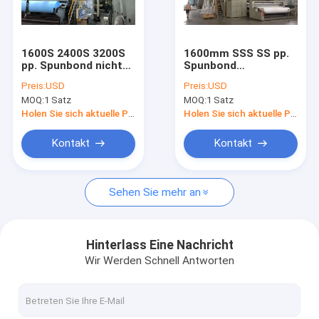
Über uns
Fabrik-Ausflug
1600S 2400S 3200S
1600mm SSS SS pp.
pp. Spunbond nicht
Spunbond
Qualitätskontrolle
gesponnene
nichtgewebte
Preis:
USD
Preis:
USD
Spunbond
Gewebe-Maschinerie-
MOQ:
1 Satz
MOQ:
1 Satz
Maschinen-
hoher Ertrag-
Treten Sie mit uns in Verbindung
Ausrüstung 10-
Doppelt-Strahl
Holen Sie sich aktuelle Preis
Holen Sie sich aktuelle Preis
250GSM
Nachrichten
Kontakt
Kontakt
Fordern Sie ein Zitat
Sehen Sie mehr an
Nicht gesponnene Tasche, die Maschine herstellt
Hinterlass Eine Nachricht
Wir Werden Schnell Antworten
Kasten-Tasche, die Maschine herstellt
D schnitt die Tasche, die Maschine herstellt