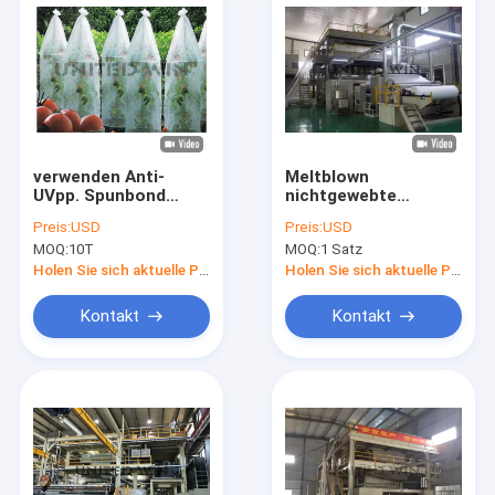
verwenden Anti-
Meltblown
UVpp. Spunbond
nichtgewebte
nicht gesponnenes
gesponnene
Preis:
USD
Preis:
USD
Material-Gewebe
Maschine der Stoff-
MOQ:
10T
MOQ:
1 Satz
20g/㎡ für
Maschinen-350mm
Agrarprodukte
der Spinndüsen-15-
Holen Sie sich aktuelle Preis
Holen Sie sich aktuelle Preis
100GSM Sms nicht
Kontakt
Kontakt
Haus
Produkte
Videos