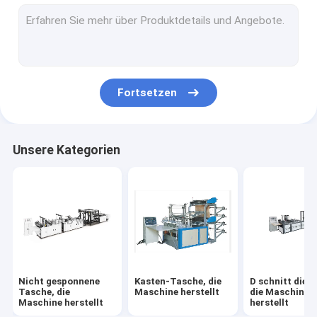
W schnitt die Tasche, die Maschine herstellt
nicht gesponnene Druck- Maschine
Nicht gesponnene Trennsäge
Fortsetzen
Wegwerfprodukte, die Maschine herstellen
Nicht gesponnene Textilmaschinerie
Unsere Kategorien
Gesichtsmaske, die Maschinerie herstellt
Nichtgewebte Maschine Spunbond
Meltblown Gewebes-Maschine nicht
Pp. Gewebes-Maschine nicht
Nicht gesponnene
Kasten-Tasche, die
D schnitt die 
Nicht Gewebe
Tasche, die
Maschine herstellt
die Maschine
Maschine herstellt
herstellt