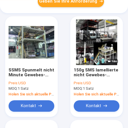
Geben Sie Ihre Anforderung
SSMS Spunmelt nicht
150g SMS lamellierte
Minute Gewebes-
nicht Gewebes-
Fertigungsstraße-
Produktionsanlage
Preis:
USD
Preis:
USD
Haustier Spunbond-
Meltblown-
MOQ:
1 Satz
MOQ:
1 Satz
Maschinen-50m
Maschinerie-hohe
Geschwindigkeit
Holen Sie sich aktuelle Preis
Holen Sie sich aktuelle Preis
Kontakt
Kontakt