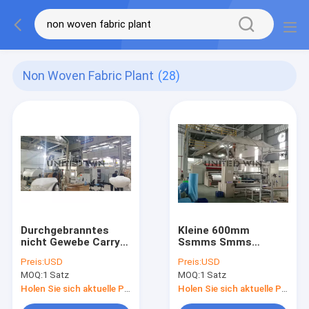
Non Woven Fabric Plant
(28)
Durchgebranntes
Kleine 600mm
nicht Gewebe Carry
Ssmms Smms
Bags BFE99 N95
Spunmelt Meltblown
Preis:
USD
Preis:
USD
SMMS Schmelze, das
nicht Gewebes-
MOQ:
1 Satz
MOQ:
1 Satz
Maschinen-Hersteller
Maschinerie
macht
Holen Sie sich aktuelle Preis
Holen Sie sich aktuelle Preis