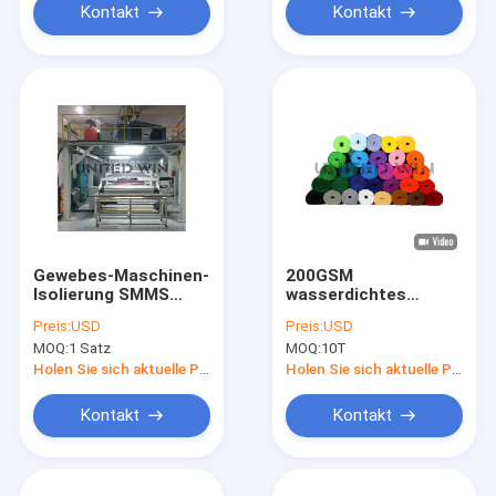
Kontakt
Kontakt
Gewebes-Maschinen-
200GSM
Isolierung SMMS
wasserdichtes
Meltblown nicht
Spunbond
Preis:
USD
Preis:
USD
bekleidet
STREICHELN nicht
MOQ:
1 Satz
MOQ:
10T
nichtgewebte
das biologisch
Fertigungsstraße
abbaubare Gewebe
Holen Sie sich aktuelle Preis
Holen Sie sich aktuelle Preis
Kontakt
Kontakt