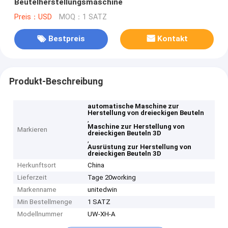
Beutelherstellungsmaschine
Preis：USD
MOQ：1 SATZ
Bestpreis
Kontakt
Produkt-Beschreibung
automatische Maschine zur
Herstellung von dreieckigen Beuteln
,
Maschine zur Herstellung von
Markieren
dreieckigen Beuteln 3D
,
Ausrüstung zur Herstellung von
dreieckigen Beuteln 3D
Herkunftsort
China
Lieferzeit
Tage 20working
Markenname
unitedwin
Min Bestellmenge
1 SATZ
Modellnummer
UW-XH-A