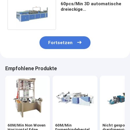
60pcs/Min 3D automatische
dreieckige
Beutelherstellungsmaschine
Fortsetzen
Empfohlene Produkte
60M/Min Non Woven
60M/Min
Nicht gesponn
Horizontal Edge
Damenbindebeutel
dreidimension