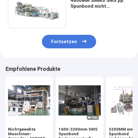
4800MM SMMS SMS pp.
Spunbond nicht
Gewebes-Maschinen-
Linie 20-200GSM
Fortsetzen
Empfohlene Produkte
Nichtgewebte
1600-3200mm SMS
3200MM einze
Maschinen-
Spunbond
Spunbond