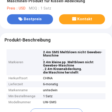
Maschinen-Produkt für Kissen-Abdeckung
Preis：USD
MOQ：1 Satz
Bestpreis
Kontakt
Produkt-Beschreibung
2.4m SMS Meltblown nicht Gewebes-
Maschine
,
Markieren
2.4m kleine pp. Meltblown nicht
Gewebes-Maschine
,
,
2.4m Kissenabdeckung
die Maschine herstellt
Herkunftsort
CHINA
Lieferzeit
6-monatig
Markenname
unitedwin
Min Bestellmenge
1 Satz
Modellnummer
UW-SMS