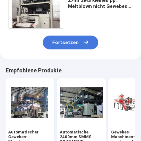
2.4m SMS kleines pp.
Meltblown nicht Gewebes-
Maschinen-Produkt für
Kissen-Abdeckung
Fortsetzen
Empfohlene Produkte
Automatischer
Automatische
Gewebes-
Gewebes-
2400mm SMMS
Maschinen-